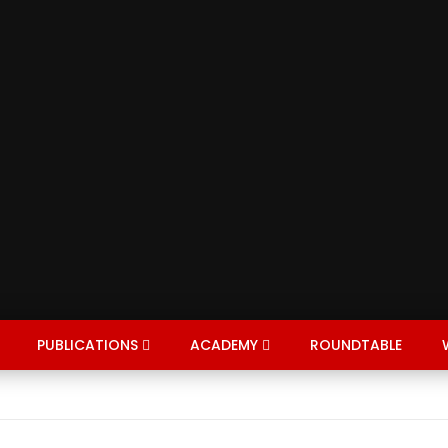
PUBLICATIONS
ACADEMY
ROUNDTABLE
EXPERT
NTERVIEWS
SEARCH BY COUNTRY
COVID-19
DIASPORA
PLAYLISTS
HEALTH
JOIN DIRE
EDU
ON
BUSINESS
CHILDREN
COMMUNITY
INVEST