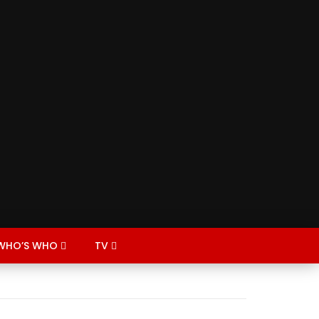
WHO’S WHO
TV
CTORY
CATION
ECONOMY
AGRICULTURE
MENT
DARFUR
GRADUATES