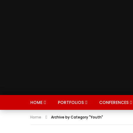
HOME
PORTFOLIOS
CONFERENCES
Home
Archive by Category "Youth"
CONFERENCES
ROUNDTABLES
FIND 
I
ENERGY
EXPERTS
AVIATI