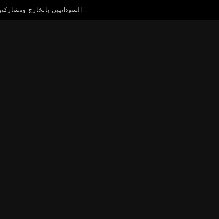
حلقة نقاش مفتوح للاستفادة من اساتذة الجامعات السودانيين بالخارج ومشاركتهم في دعم التعليم العالي في السودان