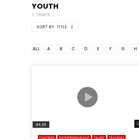
GEZIRA SCHEME
GERD
HE
EC
YOUTH
GUM ARABIC
ICTS
IDEAS
IN
1 POSTS
YOUTH
TALENT
PPPS
RES
SORT BY:
TITLE
ALL
A
B
C
D
E
F
G
H
Watch Late
01:54:43
15:02
الثورة الصناعية الرابعة و تأثيرها علي
Manag
وظائف المستقبل – مؤتمر مستقبل
chan
الشباب: التحديات و الفرص
44:26
CHILDREN
ENTREPRENEURSHIP
TALENT
TRAINING