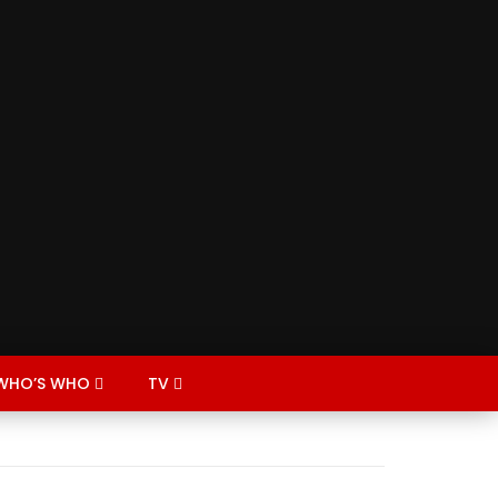
WHO’S WHO
TV
CTORY
CATION
ECONOMY
AGRICULTURE
MENT
DARFUR
GRADUATES