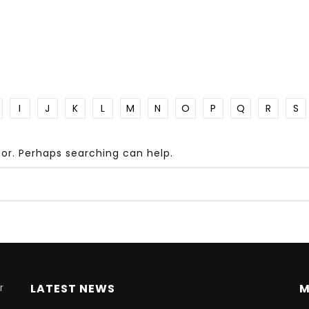
ONOMIC SANCTIONS
ENGINEERING
ENTREPRENEURSHIP
DUSTRY
INFRASTRUCTURE
KE
KEYNOTE
LEADE
EARCH
REVOLUTION
UNIVERSITIES
WOMEN
UN
SDGS
SECURITY
PUBLICATIONS
SUDAN
I
J
K
L
M
N
O
P
Q
R
S
for. Perhaps searching can help.
r
Watch Later
26:39
ing education in the
Re-building the industrial
ging world
sector of the Sudan – Dr. 
Ahmed Dafa Alla
r
LATEST NEWS
M