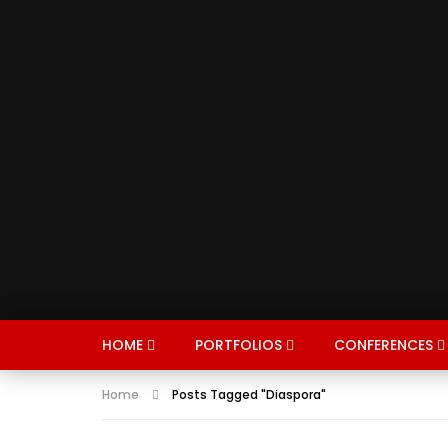
HOME
PORTFOLIOS
CONFERENCES
Home
Posts Tagged "Diaspora"
CONFERENCES
ROUNDTABLES
FIND 
I
ENERGY
EXPERTS
AVIATI