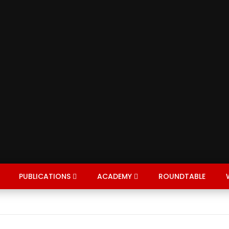
PUBLICATIONS
ACADEMY
ROUNDTABLE
EXPERT
NTERVIEWS
SEARCH BY COUNTRY
COVID-19
DIASPORA
PLAYLISTS
HEALTH
JOIN DIRE
EDU
ON
BUSINESS
CHILDREN
COMMUNITY
INVEST