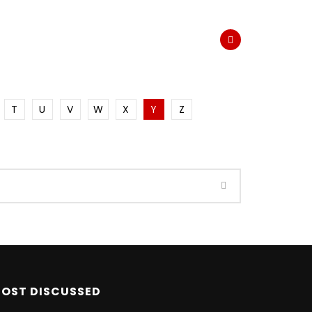
ENVIRONMENT
FOOD
FOUNDER
RSHIP
MEDIA
PEACE
POLITICS
TRAINING
WORKSHOPS
SD
T
U
V
W
X
Y
Z
Watch Later
Watch Later
26:15
Leadership lessons learned
Adil
from Covid-19 – Dr. Mayada
AbuAffan
OST DISCUSSED