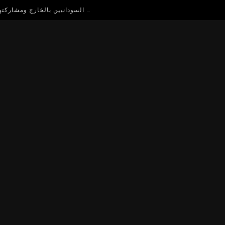
حلقة نقاش مفتوح للاستفادة من اساتذة الجامعات السودانيين بالخارج ومشاركتهم في دعم التعليم العالي في السودان