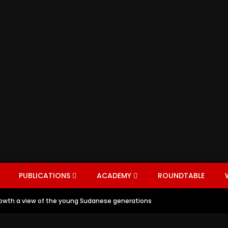
PUBLICATIONS
ACADEMY
ROUNDTABLE
owth a view of the young Sudanese generations
EXPERT
NTERVIEWS
SEARCH BY COUNTRY
COVID-19
DIASPORA
PLAYLISTS
HEALTH
JOIN DIRE
EDU
ON
BUSINESS
CHILDREN
COMMUNITY
INVEST