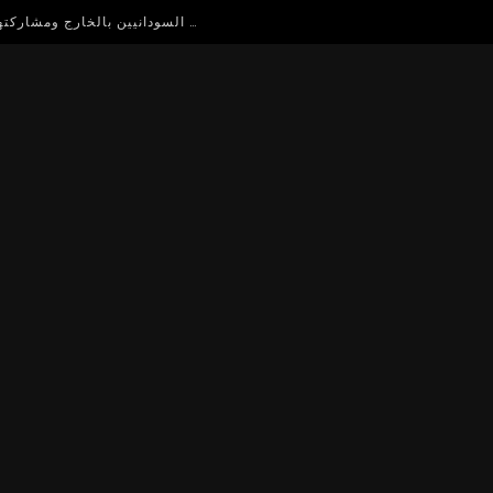
حلقة نقاش مفتوح للاستفادة من اساتذة الجامعات السودانيين بالخارج ومشاركتهم في دعم التعليم العالي في السودان