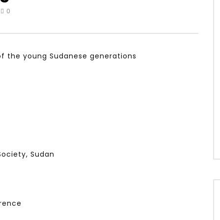
0
لثورة الصناعية الرابعة و تأثيرها علي
جلسة تعريفية عن منصة
وظائف المستقبل – مؤتمر مستقبل
الشباب: التحديات و الفرص
24, 2022
JANUARY 5, 2022
of the young Sudanese generations
ociety, Sudan
erence