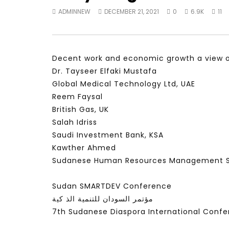
ADMINNEW
DECEMBER 21, 2021
0
6.9K
11
Big Interview with Cameron
 السودان
Hudson
للمعرفة
FEBRUARY 14, 2022
JANUARY 
Decent work and economic growth a view 
Dr. Tayseer Elfaki Mustafa
Global Medical Technology Ltd, UAE
Reem Faysal
British Gas, UK
Salah Idriss
Saudi Investment Bank, KSA
Kawther Ahmed
Sudanese Human Resources Management S
Sudan SMARTDEV Conference
مؤتمر السودان للتنمية الذ كية
7th Sudanese Diaspora International Conf