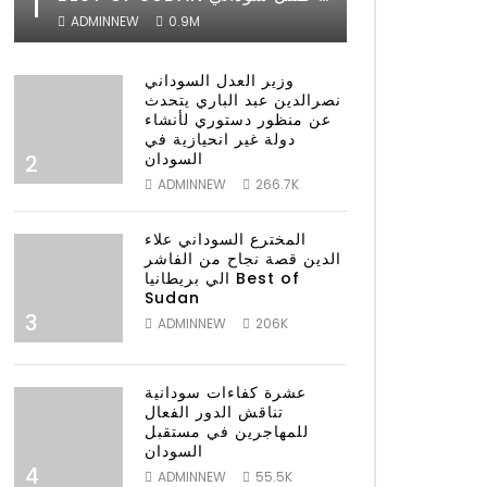
1
ADMINNEW
0.9M
وزير العدل السوداني
نصرالدين عبد الباري يتحدث
عن منظور دستوري لأنشاء
دولة غير انحيازية في
السودان
2
ADMINNEW
266.7K
المخترع السوداني علاء
الدين قصة نجاح من الفاشر
الي بريطانيا Best of
Sudan
3
ADMINNEW
206K
عشرة كفاءات سودانية
تناقش الدور الفعال
للمهاجرين في مستقبل
السودان
4
ADMINNEW
55.5K