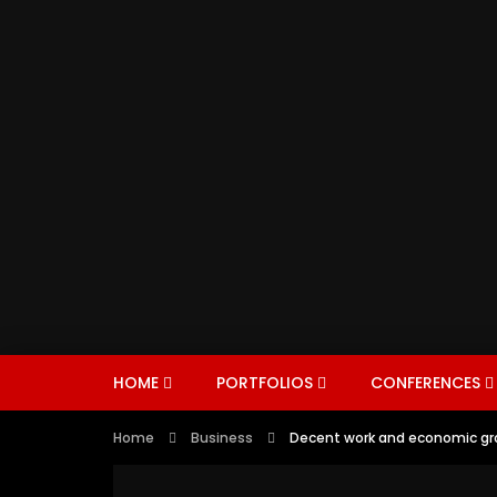
HOME
PORTFOLIOS
CONFERENCES
Home
Business
Decent work and economic gr
CONFERENCES
ROUNDTABLES
FIND 
I
ENERGY
EXPERTS
AVIATI