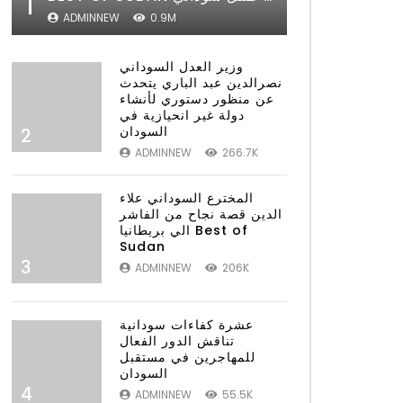
1
ADMINNEW
0.9M
وزير العدل السوداني
نصرالدين عبد الباري يتحدث
عن منظور دستوري لأنشاء
دولة غير انحيازية في
السودان
2
ADMINNEW
266.7K
المخترع السوداني علاء
الدين قصة نجاح من الفاشر
الي بريطانيا Best of
Sudan
3
ADMINNEW
206K
عشرة كفاءات سودانية
تناقش الدور الفعال
للمهاجرين في مستقبل
السودان
4
ADMINNEW
55.5K