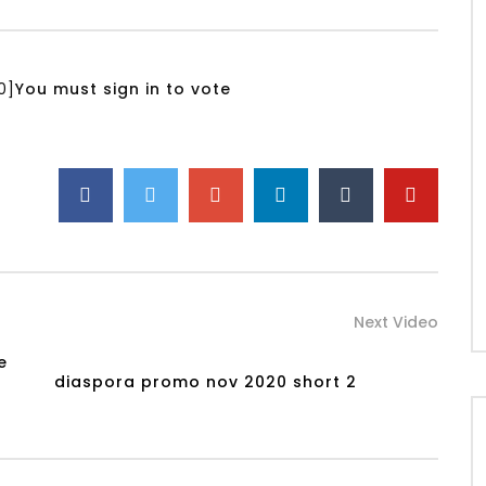
جلسة تعريفية عن منصة
Natural resource and the
Dutch disease in Sudan – Dr.
Mohamed Galal Hassan Say
24, 2022
0
]
You must sign in to vote
DECEMBER 31, 2021
Next Video
e
diaspora promo nov 2020 short 2