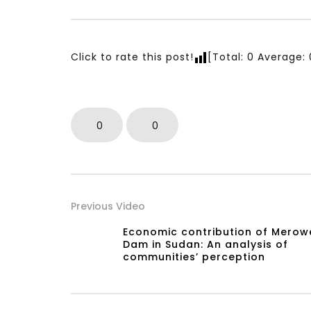
Big Interview with Cameron
 السودان
Hudson
للمعرفة
FEBRUARY 14, 2022
JANUARY 
Click to rate this post!
[Total:
0
Average:
0
0
Previous Video
Economic contribution of Merow
Dam in Sudan: An analysis of
communities’ perception