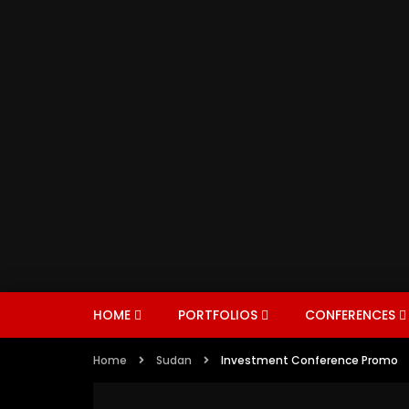
HOME
PORTFOLIOS
CONFERENCES
Home
Sudan
Investment Conference Promo
CONFERENCES
ROUNDTABLES
FIND 
I
ENERGY
EXPERTS
AVIATI