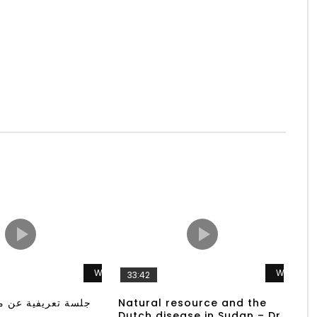
Watch Later
Watch L
33:42
جلسة تعريفية عن م
Natural resource and the
Dutch disease in Sudan – Dr.