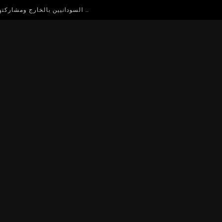
حلقة نقاش مفتوح للاستفادة من اساتذة الجامعات السودانيين بالخارج ومشاركتهم في دعم التعليم العالي في السودان